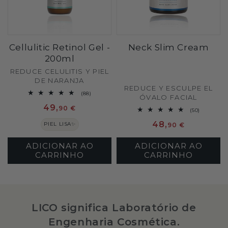
Cellulitic Retinol Gel -
Neck Slim Cream
200ml
Fornecedor:
REDUCE CELULITIS Y PIEL
DE NARANJA
Fornecedor:
REDUCE Y ESCULPE EL
88
(88)
ÓVALO FACIAL
análises
Preço
49,
totais
90 €
50
(50)
análises
normal
Preço
48,
totais
PIEL LISA✨
90 €
normal
ADICIONAR AO
ADICIONAR AO
CARRINHO
CARRINHO
LICO significa Laboratório de
Engenharia Cosmética.