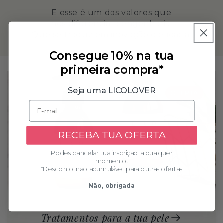
E esse é um dos valores que
nos diferencia, a engenharia.
Que se traduz em inovação e eficácia.
Consegue 10% na tua
primeira compra*
Seja uma LICOLOVER
OFERTA
RECEBA TUA OFERTA
Podes cancelar tua inscrição a qualquer
momento.
*Desconto não acumulável para outras ofertas
Não, obrigada
Tratamentos para a tua pele