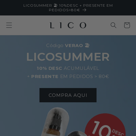
Saltar
LICOSUMMER 🏖️ 10%DESC + PRESENTE EM
para o
PEDIDOS>80€
conteúdo
Carrinh
Código
VERAO
🏖️
LICOSUMMER
10% DESC
ACUMULÁVEL
+
PRESENTE
EM PEDIDOS > 80€
COMPRA AQUI