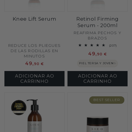
Knee Lift Serum
Retinol Firming
Serum - 200ml
Fornecedor:
REAFIRMA PECHOS Y
BRAZOS
Fornecedor:
REDUCE LOS PLIEGUES
207
(207)
análises
DE LAS RODILLAS EN
Preço
49,
totais
90 €
MINUTOS
normal
Preço
49,
PIEL TERSA Y JOVEN✨
90 €
normal
ADICIONAR AO
ADICIONAR AO
CARRINHO
CARRINHO
BEST SELLER