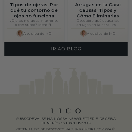
Contorno
Anti idade
Tipos de ojeras: Por
Arrugas en la Cara:
qué tu contorno de
Causas, Tipos y
ojos no funciona
Cómo Eliminarlas
¿Ojeras moradas, marrones
Descubre qué causa las
o con surco? Identifi...
arrugas en la cara, los ...
A equipa de I+D
A equipa de I+D
IR AO BLOG
SUBSCREVA-SE NA NOSSA NEWSLETTER E RECEBA
BENEFÍCIOS EXCLUSIVOS
OBTENHA 10% DE DESCONTO NA SUA PRIMEIRA COMPRA 🤭