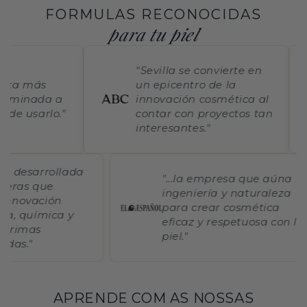
FORMULAS RECONOCIDAS
para tu piel
"Sevilla se convierte en
ota más
un epicentro de la
uminada a
innovación cosmética al
de usarlo."
contar con proyectos tan
interesantes."
irma desarrollada
"...la empresa que aúna
genieras que
ingeniería y naturaleza
a innovación
para crear cosmética
gica, química y
eficaz y respetuosa con 
as primas
piel."
onadas."
APRENDE COM AS NOSSAS