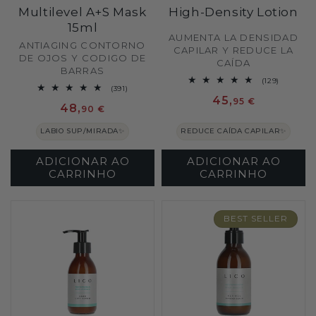
Multilevel A+S Mask
High-Density Lotion
15ml
Fornecedor:
AUMENTA LA DENSIDAD
Fornecedor:
ANTIAGING CONTORNO
CAPILAR Y REDUCE LA
DE OJOS Y CODIGO DE
CAÍDA
BARRAS
129
(129)
391
(391)
análises
análises
Preço
45,
totais
95 €
Preço
48,
totais
90 €
normal
normal
LABIO SUP/MIRADA✨
REDUCE CAÍDA CAPILAR✨
ADICIONAR AO
ADICIONAR AO
CARRINHO
CARRINHO
BEST SELLER