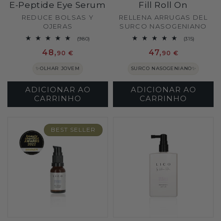
E-Peptide Eye Serum
Fill Roll On
Fornecedor:
Fornecedor:
REDUCE BOLSAS Y
RELLENA ARRUGAS DEL
OJERAS
SURCO NASOGENIANO
980
315
(980)
(315)
análises
análises
Preço
48,
Preço
47,
totais
totais
90 €
90 €
normal
normal
✨OLHAR JOVEM
SURCO NASOGENIANO✨
ADICIONAR AO
ADICIONAR AO
CARRINHO
CARRINHO
BEST SELLER