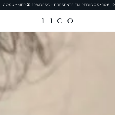
LICOSUMMER 🏖️ 10%DESC + PRESENTE EM PEDIDOS>80€