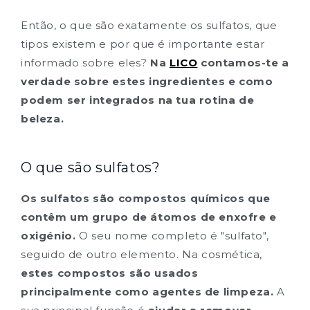
Então, o que são exatamente os sulfatos, que
tipos existem e por que é importante estar
informado sobre eles?
Na
LICO
contamos-te a
verdade sobre estes ingredientes e como
podem ser integrados na tua rotina de
beleza.
O que são sulfatos?
Os sulfatos são compostos químicos que
contêm um grupo de átomos de enxofre e
Consegue 10% na tua
oxigénio.
O seu nome completo é "sulfato",
primeira compra*
seguido de outro elemento. Na cosmética,
estes compostos são usados
Seja uma LICOLOVER
principalmente como agentes de limpeza.
A