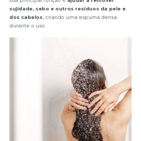
sua principal função é
ajudar a remover
sujidade, sebo e outros resíduos da pele e
RECEBA TUA OFERTA
dos cabelos
, criando uma espuma densa
Podes cancelar tua inscrição a qualquer
durante o uso.
momento.
*Desconto não acumulável para outras ofertas
Não, obrigada