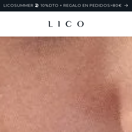
LICOSUMMER 🏖️ 10%DTO + REGALO EN PEDIDOS>80€