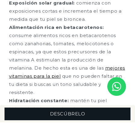
Exposición solar gradual:
comienza con
exposiciones cortas e incrementa el tiempo a
medida que tu piel se broncea.
Alimentación rica en betacarotenos:
consume alimentos ricos en betacarotenos
como zanahorias, tomates, melocotones o
espinacas, ya que estos precursores de la
vitamina A estimulan la producción de
melanina. De hecho esta es una de las
mejores
vitaminas para la piel
que no pueden faltar en
tu dieta si buscas un tono saludable y
resistente.
Hidratación constante:
mantén tu piel
hidratada bebiendo abundante agua y
DESCÚBRELO
utilizando cremas hidratantes, ya que una piel
hidratada broncea mejor.
Exfoliación regular:
exfolia tu piel de forma