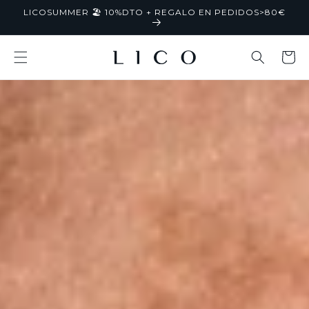
Ir
LICOSUMMER 🏖️ 10%DTO + REGALO EN PEDIDOS>80€
directamente
al contenido
Carrito