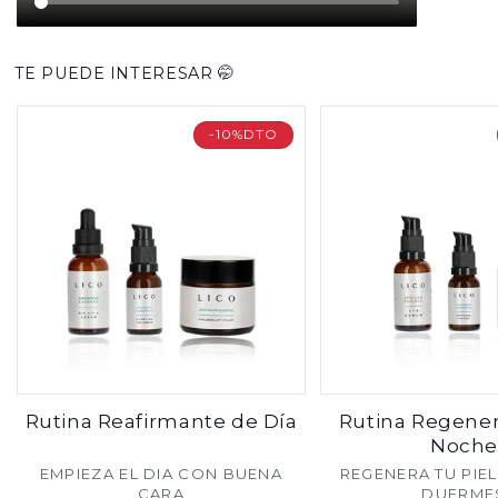
TE PUEDE INTERESAR 🤭
-10%DTO
Rutina Reafirmante de Día
Rutina Regene
Noche
Proveedor:
Pro
EMPIEZA EL DIA CON BUENA
REGENERA TU PIE
CARA
DUERME