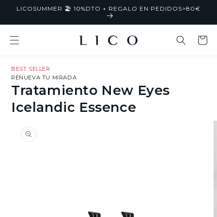
Ir
LICOSUMMER 🏖️ 10%DTO + REGALO EN PEDIDOS>80€
directamente
al contenido
Carrito
BEST SELLER
RENUEVA TU MIRADA
Tratamiento New Eyes
Icelandic Essence
Ir
directamente
a la
información
del producto