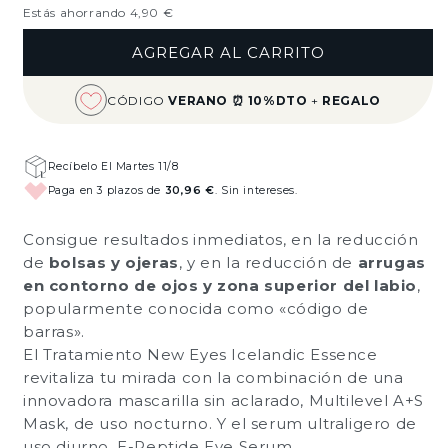
habitual
de
Estás ahorrando 4,90 €
oferta
AGREGAR AL CARRITO
CÓDIGO
VERANO ⏰ 10%DTO
+
REGALO
Recíbelo El Martes 11/8
Paga en 3 plazos de
30,96 €
. Sin intereses.
Consigue resultados inmediatos, en la reducción
de
bolsas y ojeras
, y en la reducción de
arrugas
en contorno de ojos y zona superior del labio
,
popularmente conocida como «código de
barras».
El Tratamiento New Eyes Icelandic Essence
revitaliza tu mirada con la combinación de una
innovadora mascarilla sin aclarado, Multilevel A+S
Mask, de uso nocturno. Y el serum ultraligero de
uso diurno, E-Peptide Eye Serum.