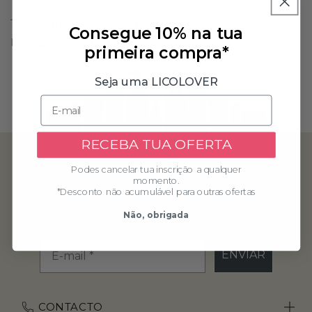
Também nos podes encontrar no Instagram,
Consegue 10% na tua
Facebook ou Twitter.
primeira compra*
Seja uma LICOLOVER
RECEBA TUA OFERTA
Podes cancelar tua inscrição a qualquer
momento.
*Desconto não acumulável para outras ofertas
SUBSCREVA-SE NA NOSSA NEWSLETTER E RECEBA
BENEFÍCIOS EXCLUSIVOS
Não, obrigada
OBTENHA 10% DE DESCONTO NA SUA PRIMEIRA COMPRA 🤭
ENVIAR
CONTACTO