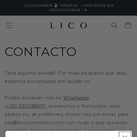
Saltar
LICOSUMMER 🏖️ 10%DESC + PRESENTE EM
para o
PEDIDOS>80€
conteúdo
Carrinh
CONTACTO
Tens alguma dúvida? Por mais pequena que seja,
estamos encantadas em ajudar-te.
Podes escrever-nos no
Whatsapp
(+351 925118807)
, preencher o formulário mais
abaixo ou, se preferires, enviar-nos um email para
ola@licocosmetics.com com tudo o que quiseres
consultar. Somos muito rápidas a responder.